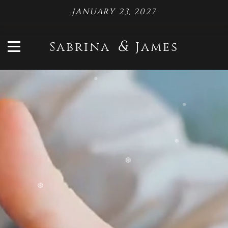
JANUARY 23, 2027
❆
&
Sabrina
James
❆
❆
❆
❆