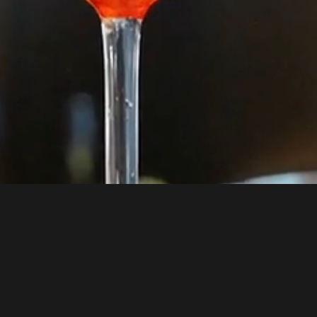
❆
UNTIL WE SAY I DO