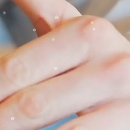
❆
❆
❆
❆
❆