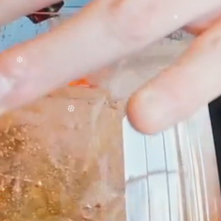
❆
❆
❆
❆
❆